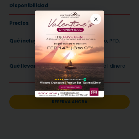
Disponibilidad
Precios
Adulto: 80,00
Qué incluye
Kayak de pedales, remo, PFD,
bolsa seca, agua
Qué llevar
Sombrero y gafas de sol, dinero
extra
RESERVA AHORA