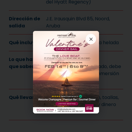
del Hyatt Regency)
Dirección de
J.E. Irausquin Blvd 85, Noord,
salida
Aruba
Qué incluye
Depósitos, pesos y agua helada
Lo que hay
Necesidad de reservar
que saber
inmersiones por separado, debe
haber registrado una inmersión
en 24 meses
Qué llevar
Tarjeta de certificación, toallas,
crema solar, bañador y dinero
extra