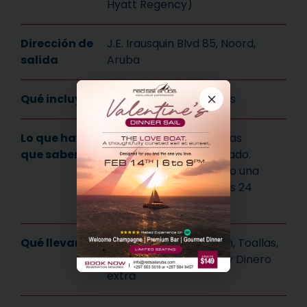
Hyatt Regency)
Dirección de
J.E. Irausquin Blvd 85, Noord,
salida
Aruba
Qué incluye
Agua, pesos y depósitos
Lo que hay
Es necesario reservar las
que saber
inmersiones por separado.
Debes haber registrado una
inmersión en los últimos 24
meses
Qué llevar
Tarjeta de certificación, Toallas,
crema solar, bañador y Dinero
extra