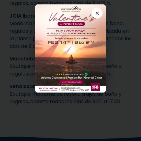
regalos, abierta todos los días de 9 a 18 h.
JOIA Iberostar Grand
Moderna boutique de resorts y trajes de baño,
regalos y artículos de conveniencia – Situada en
la planta principal del vestíbulo, abierta todos los
días de 9 a 21 h.
Manchebo Beach Resort
Boutique moderna de resort, trajes de baño y
regalos, abierta todos los días de 9 a 18 h.
Renaissance Private Island Resort
Boutique moderna de resort, trajes de baño y
regalos, abierta todos los días de 9.00 a 17.30.