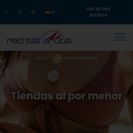
HACER UNA
ES
RESERVA
INICIO
>
TIENDAS AL POR MENOR
Tiendas al por menor