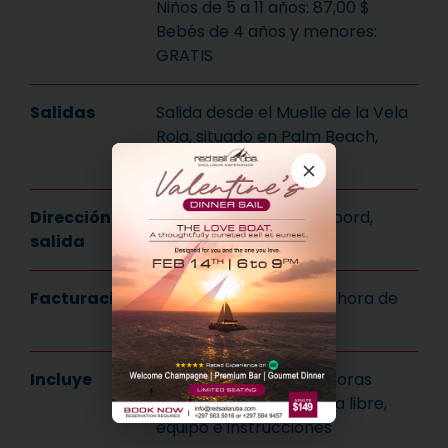
Niños de 5 a 11 años: 87,00 $
Bebés de 4 años y menores:
GRATIS
Salidas
Salida desde el Muelle de la Vela
Roja, situado en Palm Beach,
entre Hyatt y Barceló,
Dirección de
J.E. Irausquin Blvd 85, Noord,
salida
Aruba
Facturación
30 minutos antes de la hora de
embarque
Incluye
Esta navegación de 3 horas
incluye aperitivos, barra libre,
equipo e instrucciones