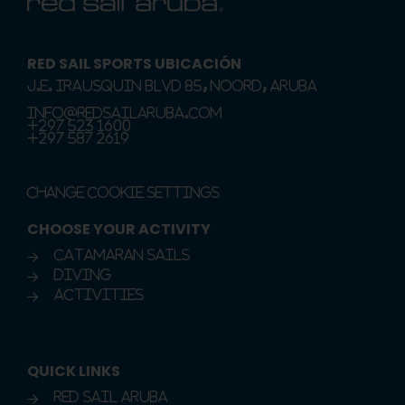
RED SAIL SPORTS UBICACIÓN
J.E. Irausquin Blvd 85, Noord, Aruba
info@redsailaruba.com
+297 523 1600
+297 587 2619
Change Cookie Settings
CHOOSE YOUR ACTIVITY
Catamaran Sails
Diving
Activities
QUICK LINKS
Red Sail Aruba