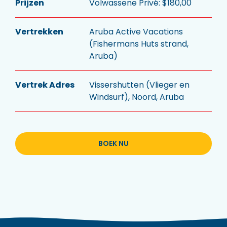
Prijzen
Volwassene Privé: $180,00
Vertrekken
Aruba Active Vacations
(Fishermans Huts strand,
Aruba)
Vertrek Adres
Vissershutten (Vlieger en
Windsurf), Noord, Aruba
BOEK NU