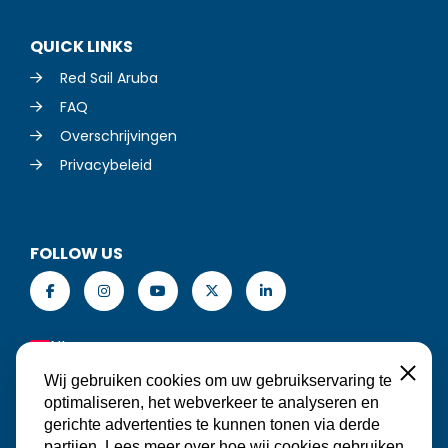
QUICK LINKS
Red Sail Aruba
FAQ
Overschrijvingen
Privacybeleid
FOLLOW US
NL
Sluiten
Wij gebruiken cookies om uw gebruikservaring te
optimaliseren, het webverkeer te analyseren en
gerichte advertenties te kunnen tonen via derde
MAAK EEN RESERVERING
partijen. Lees meer over hoe wij cookies gebruiken