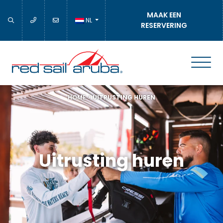
MAAK EEN
NL
RESERVERING
HOME
>
UITRUSTING HUREN
Uitrusting huren