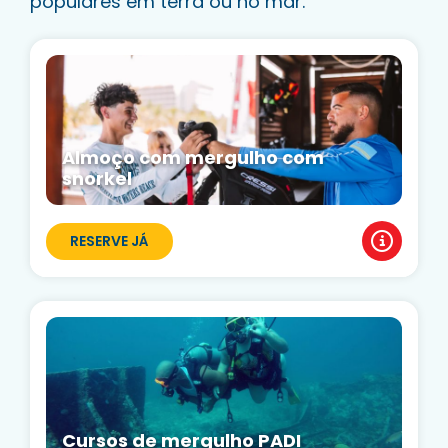
populares em terra ou no mar.
Almoço com mergulho com
snorkel
RESERVE JÁ
Cursos de mergulho PADI