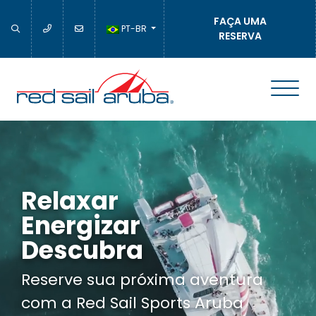
FAÇA UMA
PT-BR
RESERVA
Relaxar
Energizar
Descubra
Reserve sua próxima aventura
com a Red Sail Sports Aruba