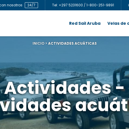
con nosotros
24/7
Tel: +297 5231600 / 1-800-251-9891
Red Sail Aruba
Velas de
INICIO
>
ACTIVIDADES ACUÁTICAS
Actividades -
ividades acuát