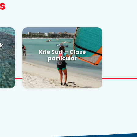
s
k
Kite Surf – Clase
particular
RESERVAR AHORA