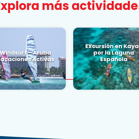
Explora más actividade
Excursión en Kaya
Windsurf – Aruba
por la Laguna
acaciones Activas
Española
ESERVAR AHORA
RESERVAR AHORA