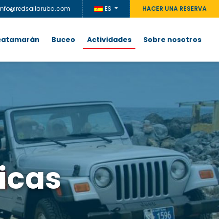
info@redsailaruba.com
ES
HACER UNA RESERVA
 catamarán
Buceo
Actividades
Sobre nosotros
icas