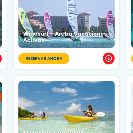
Windsurf – Aruba Vacaciones
Activas
RESERVAR AHORA
Excursiones en kayak