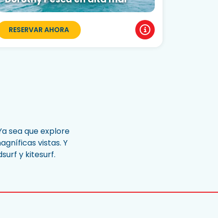
RESERVAR AHORA
Ya sea que explore
gníficas vistas. Y
urf y kitesurf.