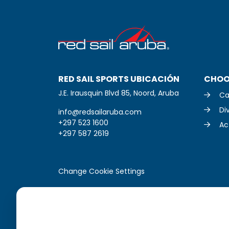
RED SAIL SPORTS UBICACIÓN
CHOO
J.E. Irausquin Blvd 85, Noord, Aruba
Ca
Di
info@redsailaruba.com
+297 523 1600
Act
+297 587 2619
Change Cookie Settings