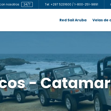
con nosotros
24/7
Tel: +297 5231600 / 1-800-251-9891
Red Sail Aruba
Velas de
cos - Catama