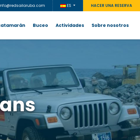
info@redsailaruba.com
ES
HACER UNA RESERVA
 catamarán
Buceo
Actividades
Sobre nosotros
rans