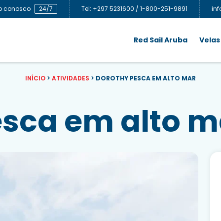
to conosco
24/7
Tel: +297 5231600 / 1-800-251-9891
in
Red Sail Aruba
Velas
INÍCIO
>
ATIVIDADES
>
DOROTHY PESCA EM ALTO MAR
esca em alto m