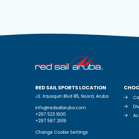
RED SAIL SPORTS LOCATION
CHOO
J.E. Irausquin Blvd 85, Noord, Aruba
Ca
Di
info@redsailaruba.com
+297 523 1600
Act
+297 587 2619
Change Cookie Settings