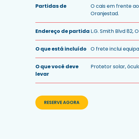
Partidas de
O cais em frente a
Oranjestad.
Endereço de partida
L.G. Smith Blvd 82, 
O que está incluído
O frete inclui equip
O que você deve
Protetor solar, ócul
levar
RESERVE AGORA