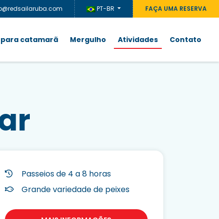
fo@redsailaruba.com
PT-BR
FAÇA UMA RESERVA
 para catamarã
Mergulho
Atividades
Contato
ar
Passeios de 4 a 8 horas
Grande variedade de peixes