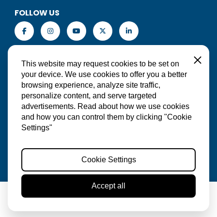
FOLLOW US
PT-BR
Close
This website may request cookies to be set on
your device. We use cookies to offer you a better
browsing experience, analyze site traffic,
personalize content, and serve targeted
FAÇA UMA RESERVA
advertisements. Read about how we use cookies
and how you can control them by clicking "Cookie
Settings"
Cookie Settings
Accept all
RESERVE AGORA
© 2026 Red Sail Sports Aruba | Website:
Wilje Online