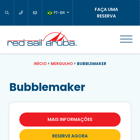
FAÇA UMA
PT-BR
RESERVA
INÍCIO
>
MERGULHO
>
BUBBLEMAKER
Bubblemaker
MAIS INFORMAÇÕES
RESERVE AGORA