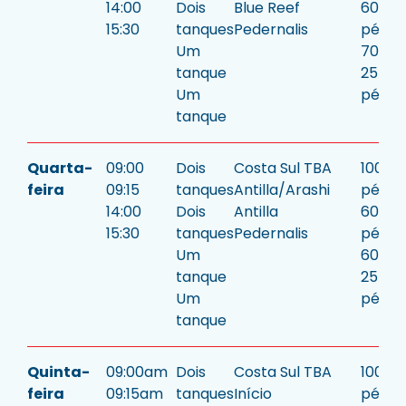
14:00
Dois
Blue Reef
60/25
15:30
tanques
Pedernalis
pés
Um
70 pé
tanque
25
Um
pés.
tanque
Quarta-
09:00
Dois
Costa Sul TBA
100/5
feira
09:15
tanques
Antilla/Arashi
pés
14:00
Dois
Antilla
60/40
15:30
tanques
Pedernalis
pés
Um
60 pé
tanque
25
Um
pés.
tanque
Quinta-
09:00am
Dois
Costa Sul TBA
100/5
feira
09:15am
tanques
Início
pés