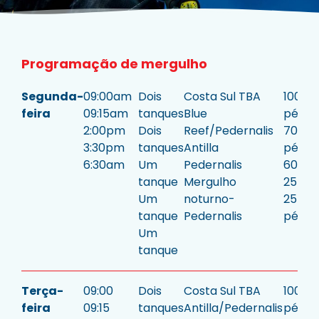
Programação de mergulho
Segunda-
09:00am
Dois
Costa Sul TBA
100/5
feira
09:15am
tanques
Blue
pés
2:00pm
Dois
Reef/Pedernalis
70/25
3:30pm
tanques
Antilla
pés
6:30am
Um
Pedernalis
60 pé
tanque
Mergulho
25 pé
Um
noturno-
25
tanque
Pedernalis
pés.
Um
tanque
Terça-
09:00
Dois
Costa Sul TBA
100/5
feira
09:15
tanques
Antilla/Pedernalis
pés