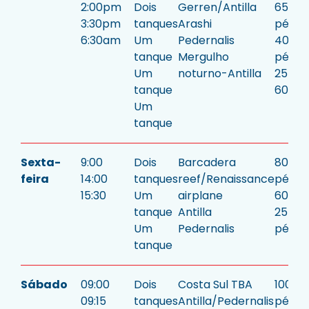
2:00pm
Dois
Gerren/Antilla
65/60
3:30pm
tanques
Arashi
pés
6:30am
Um
Pedernalis
40
tanque
Mergulho
pés
Um
noturno-Antilla
25 pé
tanque
60 pé
Um
tanque
Sexta-
9:00
Dois
Barcadera
80/70
feira
14:00
tanques
reef/Renaissance
pés
15:30
Um
airplane
60 pé
tanque
Antilla
25
Um
Pedernalis
pés.
tanque
Sábado
09:00
Dois
Costa Sul TBA
100/5
09:15
tanques
Antilla/Pedernalis
pés