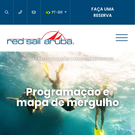
FAÇA UMA
PT-BR
RESERVA
INÍCIO
>
PROGRAMAÇÃO E MAPA DE MERGULHO
Programação e
mapa de mergulho